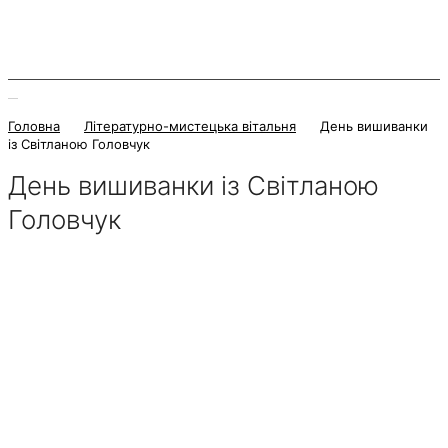
Головна
Літературно-мистецька вітальня
День вишиванки
із Світланою Головчук
День вишиванки із Світланою
Головчук
25 Травня 2026