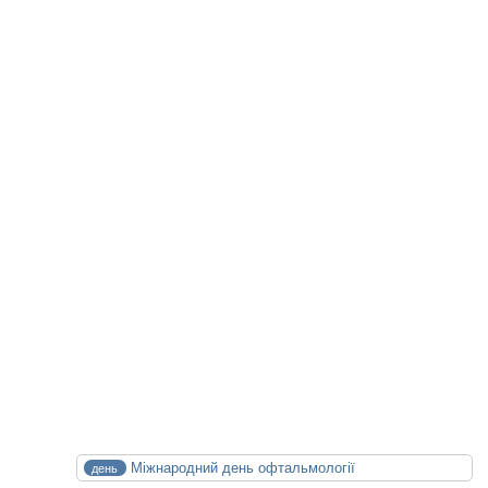
Facebook
Telegram
Viber
WhatsApp
Статті на цю тему
Майбутні Події
XXIV конференція медичних бібліотек
14.10.2026
15.10.2026
Календар Медицини
СЕР
Міжнародний день офтальмології
день
8