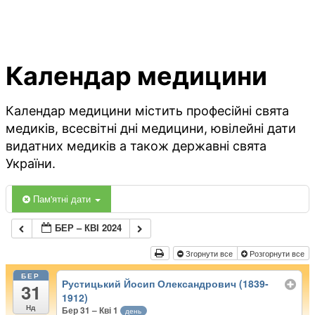
Календар медицини
Календар медицини містить професійні свята
медиків, всесвітні дні медицини, ювілейні дати
видатних медиків а також державні свята
України.
Пам'ятні дати
БЕР – КВІ 2024
Згорнути все
Розгорнути все
БЕР
Рустицький Йосип Олександрович (1839-
31
1912)
Нд
Бер 31 – Кві 1
день