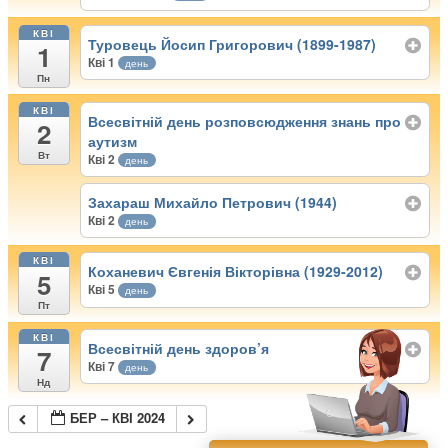
КВІ
Туровець Йосип Григорович (1899-1987)
1
Кві 1
день
Пн
КВІ
Всесвітній день розповсюдження знань про
2
аутизм
Вт
Кві 2
день
Захараш Михайло Петрович (1944)
Кві 2
день
КВІ
Коханевич Євгенія Вікторівна (1929-2012)
5
Кві 5
день
Пт
КВІ
Всесвітній день здоров’я
7
Кві 7
день
Нд
БЕР – КВІ 2024