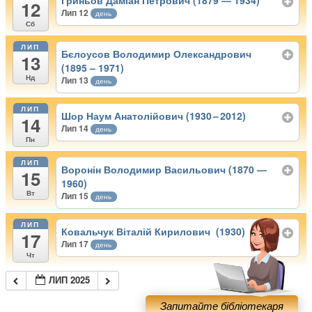
Гриньов Даміан Петрович (1879 — 1934)
12
Лип 12
день
Сб
ЛИП
Бєлоусов Володимир Олександрович
13
(1895 – 1971)
Нд
Лип 13
день
ЛИП
Шор Наум Анатолійович (1930 – 2012)
14
Лип 14
день
Пн
ЛИП
Воронін Володимир Васильович (1870 —
15
1960)
Вт
Лип 15
день
ЛИП
Ковальчук Віталій Кирилович (1930)
17
Лип 17
день
Чт
ЛИП 2025