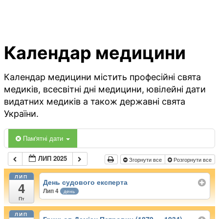
Календар медицини
Календар медицини містить професійні свята
медиків, всесвітні дні медицини, ювілейні дати
видатних медиків а також державні свята
України.
Пам'ятні дати
ЛИП 2025
Згорнути все
Розгорнути все
ЛИП
День судового експерта
4
Лип 4
день
Пт
ЛИП