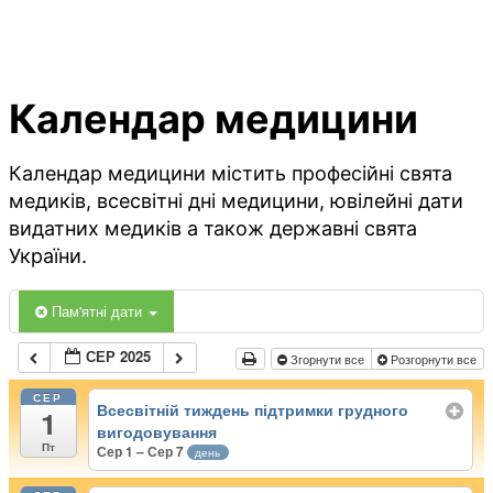
Календар медицини
Календар медицини містить професійні свята
медиків, всесвітні дні медицини, ювілейні дати
видатних медиків а також державні свята
України.
Пам'ятні дати
СЕР 2025
Згорнути все
Розгорнути все
СЕР
Всесвітній тиждень підтримки грудного
1
вигодовування
Пт
Сер 1 – Сер 7
день