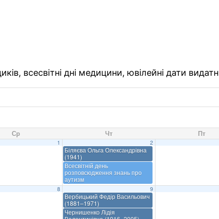
ків, всесвітні дні медицини, ювілейні дати видатн
Ср
Чт
Пт
1
2
Біляєва Ольга Олександрівна
(1941)
Всесвітній день
розповсюдження знань про
аутизм
8
9
Вербицький Федір Васильович
(1881–1971)
Чернишенко Лідія
Валентинівна (1916–2005)