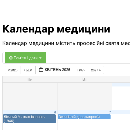
Календар медицини
Календар медицини містить професійні свята меди
Пам'ятні дати
КВІТЕНЬ 2026
2025
БЕР
ТРА
2027
Пн
Вт
6
7
Лісяний Микола Іванович
Всесвітній день здоров’я
(1946)