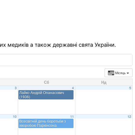
их медиків а також державні свята України.
Місяць
Сб
Нд
3
4
5
Лайко Андрій Опанасович
(1936)
10
11
12
Всесвітній день боротьби з
хворобою Паркінсона