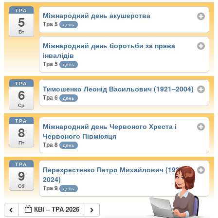
ТРА
Міжнародний день акушерства
5
Тра 5
день
Вт
Міжнародний день боротьби за права
інвалідів
Тра 5
день
ТРА
Тимошенко Леонід Васильович (1921–2004)
6
Тра 6
день
Ср
ТРА
Міжнародний день Червоного Хреста і
8
Червоного Півмісяця
Пт
Тра 8
день
ТРА
Перехрестенко Петро Михайлович (1936-
9
2024)
Сб
Тра 9
день
КВІ – ТРА 2026