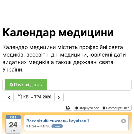
Календар медицини
Календар медицини містить професійні свята
медиків, всесвітні дні медицини, ювілейні дати
видатних медиків а також державні свята
України.
Пам'ятні дати
КВІ – ТРА 2026
Згорнути все
Розгорнути все
КВІ
Всесвітній тиждень імунізації
24
Кві 24 – Кві 30
день
Пт