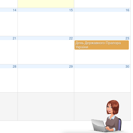
14
15
16
21
22
23
День Державного Прапора
України
28
29
30