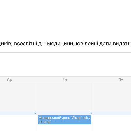
ків, всесвітні дні медицини, ювілейні дати видатн
Ср
Чт
Пт
5
6
Міжнародний день “Лікарі світу
за мир”