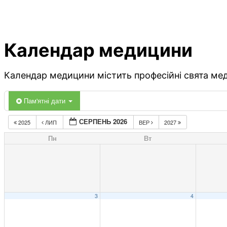
Календар медицини
Календар медицини містить професійні свята меди
Пам'ятні дати
СЕРПЕНЬ 2026
2025
ЛИП
ВЕР
2027
Пн
Вт
3
4