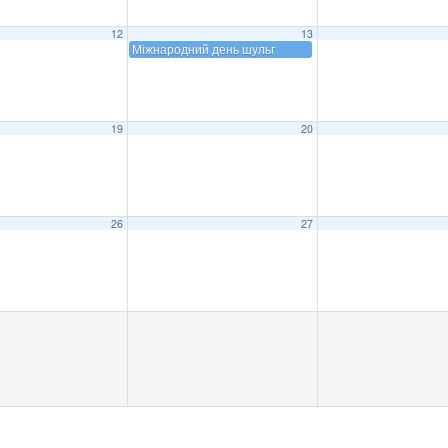
12
13
Міжнародний день шульг
19
20
26
27