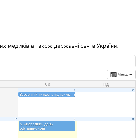
их медиків а також державні свята України.
Місяць
Сб
Нд
1
2
Всесвітній тиждень підтримки грудного вигодовування
7
8
9
Міжнародний день
офтальмології