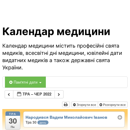
Календар медицини
Календар медицини містить професійні свята
медиків, всесвітні дні медицини, ювілейні дати
видатних медиків а також державні свята
України.
Пам'ятні дати
ТРА – ЧЕР 2022
Згорнути все
Розгорнути все
ТРА
Народився Вадим Миколайович Іванов
30
Тра 30
день
Пн