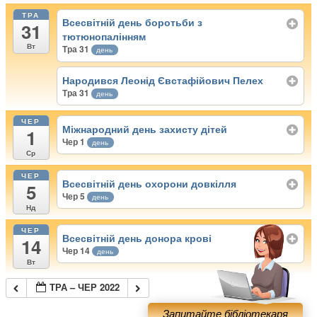
ТРА
Всесвітній день боротьби з
31
тютюнопалінням
Вт
Тра 31
день
Народився Леонід Євстафійович Пелех
Тра 31
день
ЧЕР
Міжнародний день захисту дітей
1
Чер 1
день
Ср
ЧЕР
Всесвітній день охорони довкілля
5
Чер 5
день
Нд
ЧЕР
Всесвітній день донора крові
14
Чер 14
день
Вт
ТРА – ЧЕР 2022