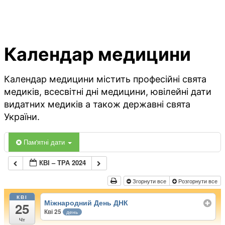
Календар медицини
Календар медицини містить професійні свята
медиків, всесвітні дні медицини, ювілейні дати
видатних медиків а також державні свята
України.
Пам'ятні дати
КВІ – ТРА 2024
Згорнути все
Розгорнути все
КВІ
Міжнародний День ДНК
25
Кві 25
день
Чт