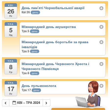
КВІ
День пам’яті Чорнобильської аварії
26
Кві 26
день
Пт
ТРА
Міжнародний день акушерства
5
Тра 5
день
Нд
Міжнародний день боротьби за права
інвалідів
Тра 5
день
ТРА
Міжнародний день Червоного Хреста і
8
Червоного Півмісяця
Ср
Тра 8
день
ТРА
День пульмонолога
17
Тра 17
день
Пт
КВІ – ТРА 2024