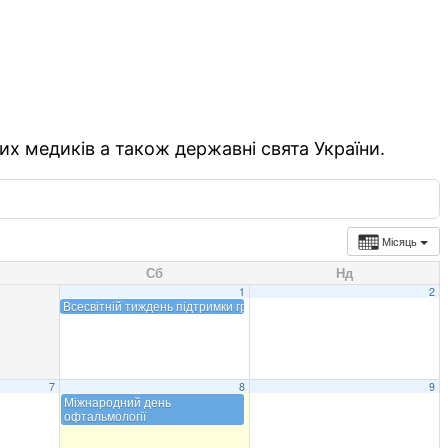
их медиків а також державні свята України.
Місяць
Сб
Нд
1
2
Всесвітній тиждень підтримки грудного вигодовування
7
8
9
Міжнародний день
офтальмології