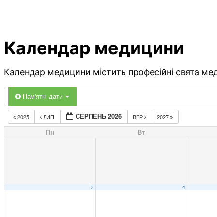
Календар медицини
Календар медицини містить професійні свята меди
Пам'ятні дати
СЕРПЕНЬ 2026
2025
ЛИП
ВЕР
2027
Пн
Вт
3
4