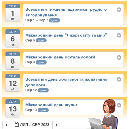
СЕР
Всесвітній тиждень підтримки грудного
1
вигодовування
Вт
Сер 1 – Сер 7
день
СЕР
Міжнародний день “Лікарі світу за мир”
6
Сер 6
день
Нд
СЕР
Міжнародний день офтальмології
8
Сер 8
день
Вт
СЕР
Всесвітній день хоспісної та паліативної
12
допомоги
Сб
Сер 12
день
СЕР
Міжнародний день шульг
13
Сер 13
день
Нд
ЛИП – СЕР 2023