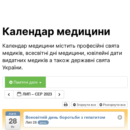
Календар медицини
Календар медицини містить професійні свята
медиків, всесвітні дні медицини, ювілейні дати
видатних медиків а також державні свята
України.
Пам'ятні дати
ЛИП – СЕР 2023
Згорнути все
Розгорнути все
ЛИП
Всесвітній день боротьби з гепатитом
28
Лип 28
день
Пт