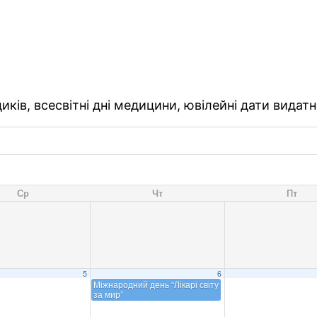
ків, всесвітні дні медицини, ювілейні дати видатн
Ср
Чт
Пт
5
6
Міжнародний день “Лікарі світу
за мир”