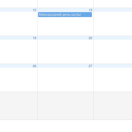
12
13
Міжнародний день шульг
19
20
26
27