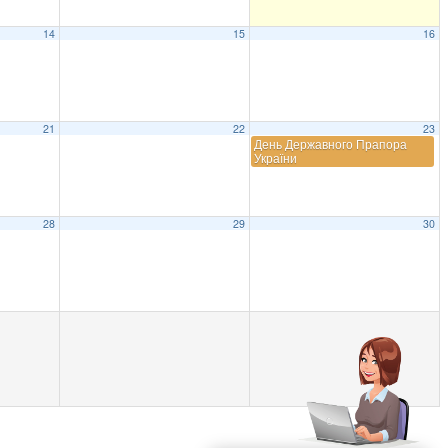
14
15
16
21
22
23
День Державного Прапора
України
28
29
30