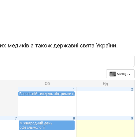
их медиків а також державні свята України.
Місяць
Сб
Нд
1
2
Всесвітній тиждень підтримки грудного вигодовування
7
8
9
Міжнародний день
офтальмології