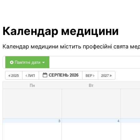
Календар медицини
Календар медицини містить професійні свята меди
Пам'ятні дати
СЕРПЕНЬ 2026
2025
ЛИП
ВЕР
2027
Пн
Вт
3
4