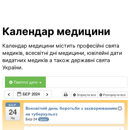
Календар медицини
Календар медицини містить професійні свята
медиків, всесвітні дні медицини, ювілейні дати
видатних медиків а також державні свята
України.
Пам'ятні дати
БЕР 2024
Згорнути все
Розгорнути все
БЕР
Всесвітній день боротьби з захворюванням
24
на туберкульоз
Нд
Бер 24
день