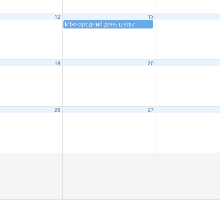
12
13
Міжнародний день шульг
19
20
26
27