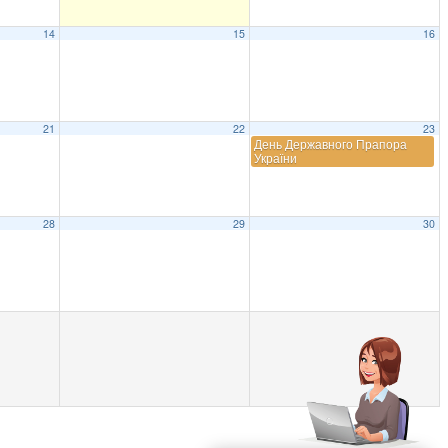
14
15
16
21
22
23
День Державного Прапора
України
28
29
30