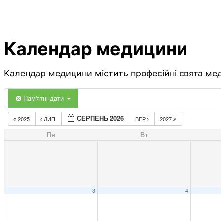
Календар медицини
Календар медицини містить професійні свята меди
Пам'ятні дати
СЕРПЕНЬ 2026
2025
ЛИП
ВЕР
2027
Пн
Вт
3
4