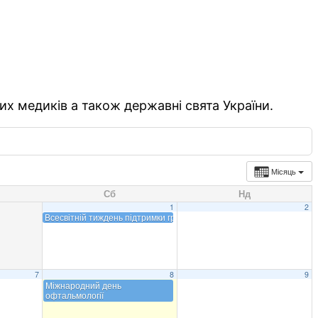
их медиків а також державні свята України.
Місяць
Сб
Нд
1
2
Всесвітній тиждень підтримки грудного вигодовування
7
8
9
Міжнародний день
офтальмології