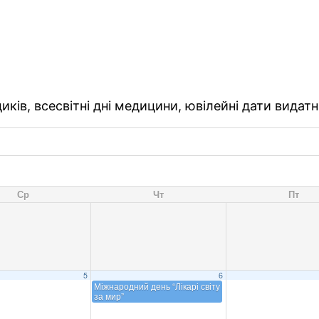
ків, всесвітні дні медицини, ювілейні дати видатн
Ср
Чт
Пт
5
6
Міжнародний день “Лікарі світу
за мир”