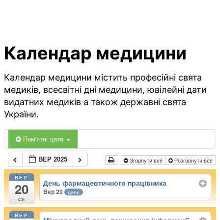
Календар медицини
Календар медицини містить професійні свята
медиків, всесвітні дні медицини, ювілейні дати
видатних медиків а також державні свята
України.
Пам'ятні дати
ВЕР 2025
Згорнути все
Розгорнути все
ВЕР
День фармацевтичного працівника
20
Вер 20
день
Сб
ВЕР