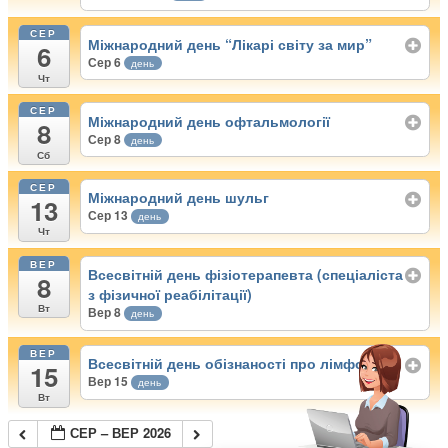
СЕР
Міжнародний день “Лікарі світу за мир”
6
Сер 6
день
Чт
СЕР
Міжнародний день офтальмології
8
Сер 8
день
Сб
СЕР
Міжнародний день шульг
13
Сер 13
день
Чт
ВЕР
Всесвітній день фізіотерапевта (спеціаліста
8
з фізичної реабілітації)
Вт
Вер 8
день
ВЕР
Всесвітній день обізнаності про лімфому
15
Вер 15
день
Вт
СЕР – ВЕР 2026