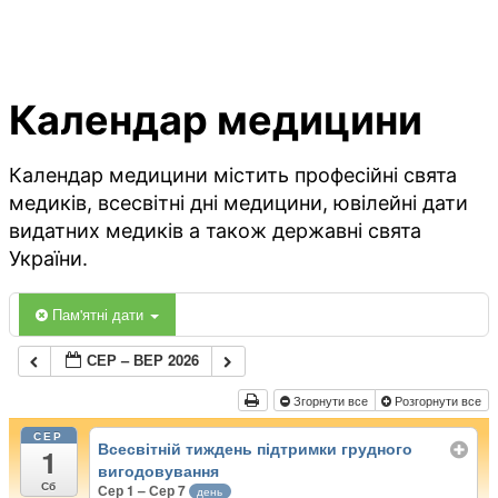
Календар медицини
Календар медицини містить професійні свята
медиків, всесвітні дні медицини, ювілейні дати
видатних медиків а також державні свята
України.
Пам'ятні дати
СЕР – ВЕР 2026
Згорнути все
Розгорнути все
СЕР
Всесвітній тиждень підтримки грудного
1
вигодовування
Сб
Сер 1 – Сер 7
день