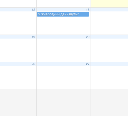
12
13
Міжнародний день шульг
19
20
26
27