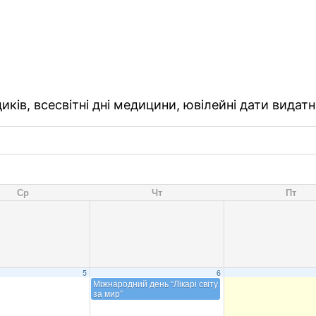
ків, всесвітні дні медицини, ювілейні дати видатн
Ср
Чт
Пт
5
6
Міжнародний день “Лікарі світу
за мир”