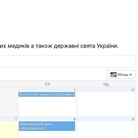
их медиків а також державні свята України.
Місяць
Сб
Нд
1
2
Всесвітній тиждень підтримки грудного вигодовування
7
8
9
Міжнародний день
офтальмології