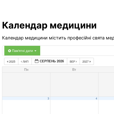
Календар медицини
Календар медицини містить професійні свята меди
Пам'ятні дати
СЕРПЕНЬ 2026
2025
ЛИП
ВЕР
2027
Пн
Вт
3
4