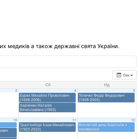
их медиків а також державні свята України.
Day
Сб
Нд
3
4
5
Бурих Михайло Прокопович
Теличко Федір Федорович
(1938-2006)
(1928-2003)
Харченко Наталія
Вячеславівна (1953)
10
11
12
Трахтенберг Ісаак Михайлович
Всесвітній день боротьби з
(1923-2023)
пневмонією
ович