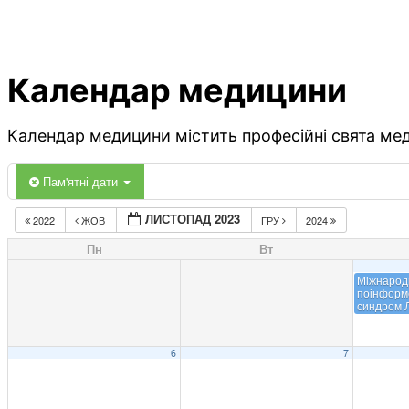
Календар медицини
Календар медицини містить професійні свята меди
Пам'ятні дати
ЛИСТОПАД 2023
2022
ЖОВ
ГРУ
2024
Пн
Вт
Міжнарод
поінформ
синдром Л
6
7