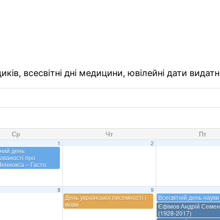
ків, всесвітні дні медицини, ювілейні дати видатн
Ср
Чт
Пт
1
2
ний день
ованості про
еннокса – Гасто
8
9
День української писемності і
Всесвітній день науки
мови
Єфімов Андрій Семен
(1928-2017)