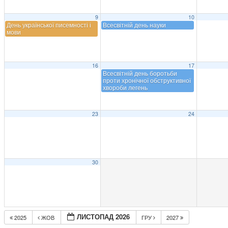
9
10
День української писемності і
Всесвітній день науки
мови
16
17
Всесвітній день боротьби
проти хронічної обструктивної
хвороби легень
23
24
30
ЛИСТОПАД 2026
2025
ЖОВ
ГРУ
2027