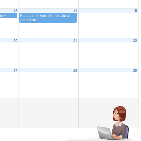
13
14
15
іпих
Всесвітній день боротьби з
діабетом
20
21
22
27
28
29