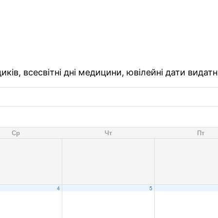
ків, всесвітні дні медицини, ювілейні дати видатн
Ср
Чт
Пт
4
5