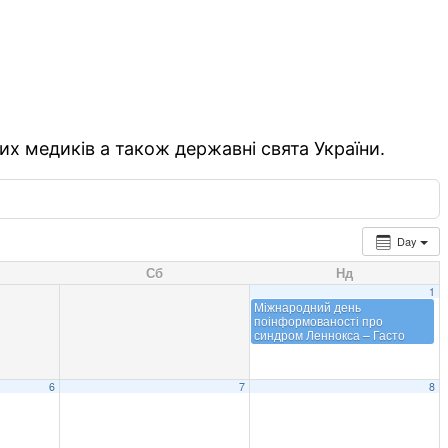
их медиків а також державні свята України.
Day
Сб
Нд
1
Міжнародний день
поінформованості про
синдром Леннокса – Гасто
6
7
8