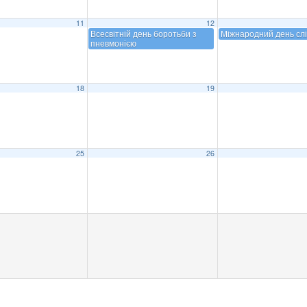
11
12
Всесвітній день боротьби з
Міжнародний день сл
пневмонією
18
19
25
26