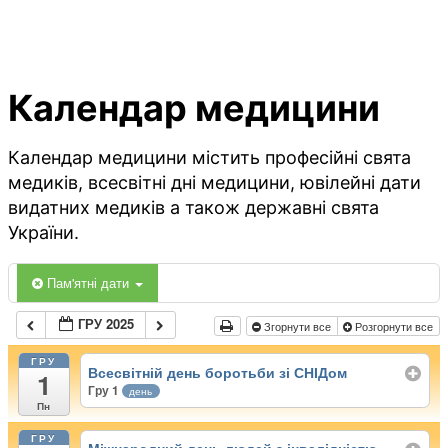
Календар медицини
Календар медицини містить професійні свята
медиків, всесвітні дні медицини, ювілейні дати
видатних медиків а також державні свята
України.
Пам'ятні дати
ГРУ 2025
Згорнути все
Розгорнути все
ГРУ
Всесвітній день боротьби зі СНІДом
1
Гру 1
день
Пн
ГРУ