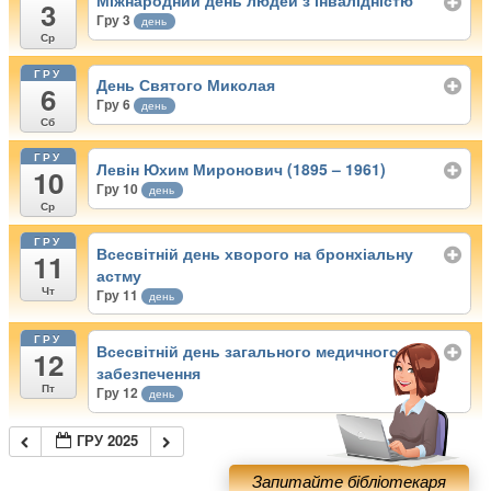
Міжнародний день людей з інвалідністю
3
Гру 3
день
Ср
ГРУ
День Святого Миколая
6
Гру 6
день
Сб
ГРУ
Левін Юхим Миронович (1895 – 1961)
10
Гру 10
день
Ср
ГРУ
Всесвітній день хворого на бронхіальну
11
астму
Чт
Гру 11
день
ГРУ
Всесвітній день загального медичного
12
забезпечення
Пт
Гру 12
день
ГРУ 2025