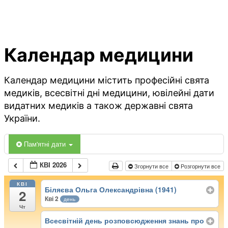
Календар медицини
Календар медицини містить професійні свята
медиків, всесвітні дні медицини, ювілейні дати
видатних медиків а також державні свята
України.
Пам'ятні дати
КВІ 2026
Згорнути все
Розгорнути все
КВІ
Біляєва Ольга Олександрівна (1941)
2
Кві 2
день
Чт
Всесвітній день розповсюдження знань про