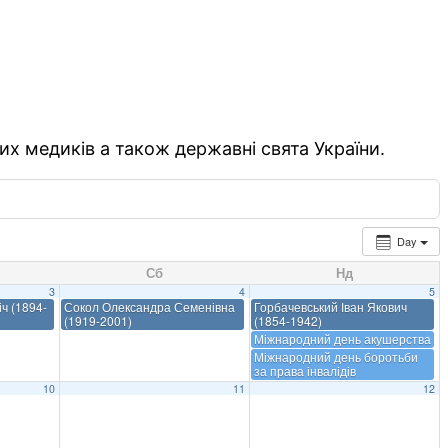
их медиків а також державні свята України.
Day
Сб
Нд
3
4
5
ч (1894-
Сокол Олександра Семенівна
Горбачевський Іван Якович
(1919-2001)
(1854-1942)
Міжнародний день акушерства
Міжнародний день боротьби
за права інвалідів
10
11
12