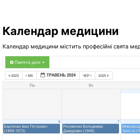
Календар медицини
Календар медицини містить професійні свята меди
Пам'ятні дати
ТРАВЕНЬ 2024
2023
КВІ
ЧЕР
2025
Пн
Вт
6
7
Барченко Іван Петрович
Розуменко Володимир
Міжнарод
(1899-1973)
Давидович (1949)
Хреста і 