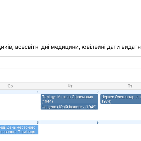
ків, всесвітні дні медицини, ювілейні дати видатн
Ср
Чт
Пт
1
2
Поліщук Микола Єфремович
Черкес Олександр Іллі
(1944)
1974)
Фещенко Юрій Іванович (1949)
8
9
ний день Червоного
Червоного Півмісяця