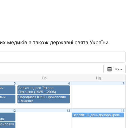
их медиків а також державні свята України.
Day
Сб
Нд
5
6
7
ич
Верхоглядова Тетяна
Петрівна (1925 – 2006)
ович
Народився Юрій Прокопович
Спіженко
12
13
14
Всесвітній день донора крові
да
врилович