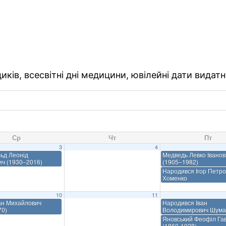
ків, всесвітні дні медицини, ювілейні дати видатн
Ср
Чт
Пт
3
4
ьд Леонід
Медведь Левко Іванов
ич (1930–2016)
(1905–1982)
Народився Ігор Петр
Хоменко
10
11
ан Михайлович
Народився Іван
70)
Володимирович Шума
Яновський Феофіл Га
(1860-1928)