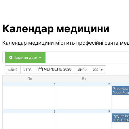
Календар медицини
Календар медицини містить професійні свята меди
Пам'ятні дати
ЧЕРВЕНЬ 2020
2019
ТРА
ЛИП
2021
Пн
Вт
1
2
Розенфел
Георгійов
8
9
Руднєв Ів
(1910–19