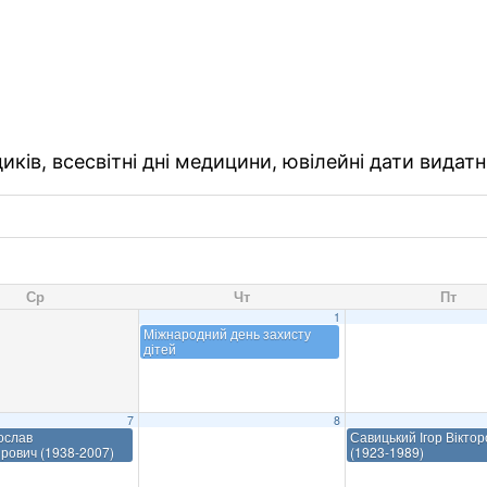
ків, всесвітні дні медицини, ювілейні дати видатн
Ср
Чт
Пт
1
Міжнародний день захисту
дітей
7
8
ослав
Савицький Ігор Віктор
рович (1938-2007)
(1923-1989)