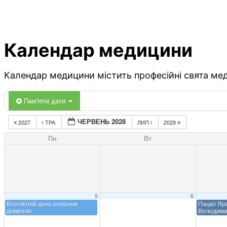
Календар медицини
Календар медицини містить професійні свята меди
Пам'ятні дати
ЧЕРВЕНЬ 2028
2027
ТРА
ЛИП
2029
Пн
Вт
5
6
Всесвітній день охорони
Пацко Яр
довкілля
Володими