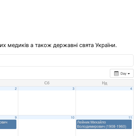
их медиків а також державні свята України.
Day
Сб
Нд
2
3
4
9
10
11
ович
Лейник Михайло
Володимирович (1908-1960)