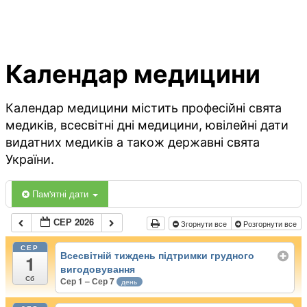
Календар медицини
Календар медицини містить професійні свята
медиків, всесвітні дні медицини, ювілейні дати
видатних медиків а також державні свята
України.
Пам'ятні дати
СЕР 2026
Згорнути все
Розгорнути все
СЕР
Всесвітній тиждень підтримки грудного
1
вигодовування
Сб
Сер 1 – Сер 7
день