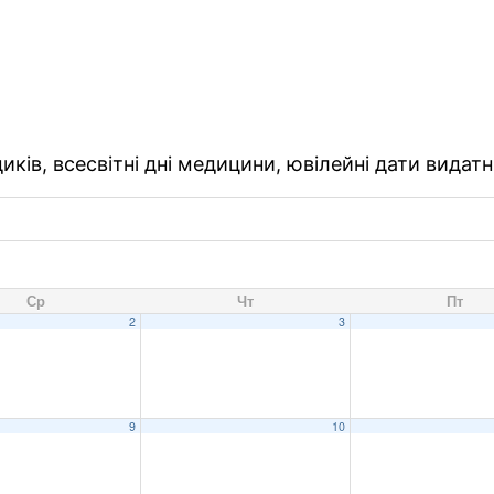
ків, всесвітні дні медицини, ювілейні дати видатн
Ср
Чт
Пт
2
3
9
10