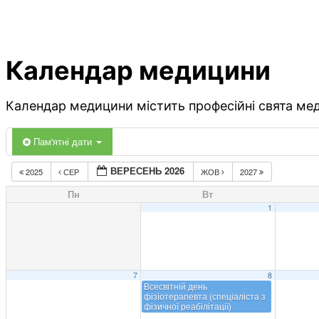
Календар медицини
Календар медицини містить професійні свята меди
Пам'ятні дати
ВЕРЕСЕНЬ 2026
2025
СЕР
ЖОВ
2027
Пн
Вт
1
7
8
Всесвітній день
фізіотерапевта (спеціаліста з
фізичної реабілітації)