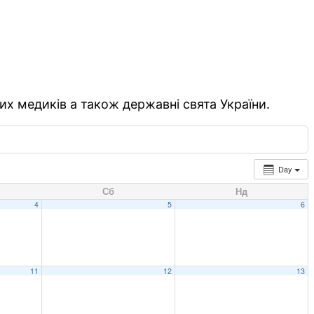
их медиків а також державні свята України.
Day
Сб
Нд
4
5
6
11
12
13