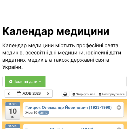
Календар медицини
Календар медицини містить професійні свята
медиків, всесвітні дні медицини, ювілейні дати
видатних медиків а також державні свята
України.
Пам'ятні дати
ЖОВ 2028
Згорнути все
Розгорнути все
ЖОВ
Грицюк Олександр Йосипович (1923-1990)
10
Жов 10
день
Вт
ЖОВ