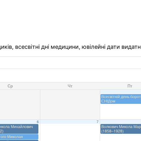
ків, всесвітні дні медицини, ювілейні дати видатн
Ср
Чт
Пт
Всесвітній день борот
СНІДом
6
7
икола Михайлович
Волкович Микола Мар
2)
(1858–1928)
того Миколая