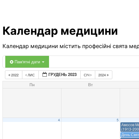
Календар медицини
Календар медицини містить професійні свята меди
Пам'ятні дати
ГРУДЕНЬ 2023
2022
ЛИС
СІЧ
2024
Пн
Вт
4
5
Амосов М
(1913-200
День Свя