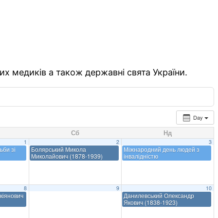
их медиків а також державні свята України.
Day
Сб
Нд
1
2
3
ьби зі
Болярський Микола
Міжнародний день людей з
Миколайович (1878-1939)
інвалідністю
8
9
10
кіянович
Данилевський Олександр
Якович (1838-1923)