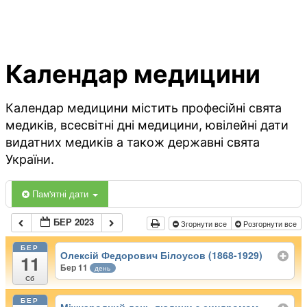
Календар медицини
Календар медицини містить професійні свята
медиків, всесвітні дні медицини, ювілейні дати
видатних медиків а також державні свята
України.
Пам'ятні дати
БЕР 2023
Згорнути все
Розгорнути все
БЕР
Олексій Федорович Білоусов (1868-1929)
11
Бер 11
день
Сб
БЕР