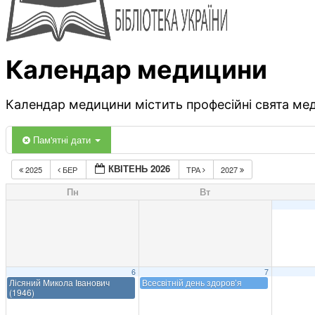
Календар медицини
Календар медицини містить професійні свята меди
Пам'ятні дати
КВІТЕНЬ 2026
2025
БЕР
ТРА
2027
Пн
Вт
6
7
Лісяний Микола Іванович
Всесвітній день здоров’я
(1946)