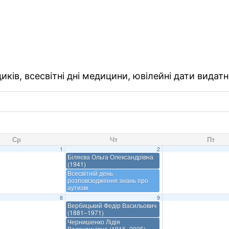
ків, всесвітні дні медицини, ювілейні дати видатн
Ср
Чт
Пт
1
2
Біляєва Ольга Олександрівна
(1941)
Всесвітній день
розповсюдження знань про
аутизм
8
9
Вербицький Федір Васильович
(1881–1971)
Чернишенко Лідія
Валентинівна (1916–2005)