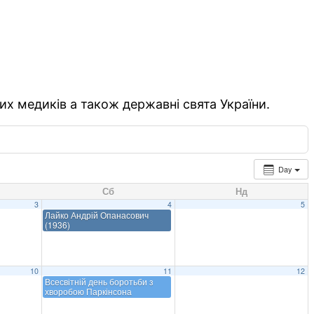
их медиків а також державні свята України.
Day
Сб
Нд
3
4
5
Лайко Андрій Опанасович
(1936)
10
11
12
Всесвітній день боротьби з
хворобою Паркінсона