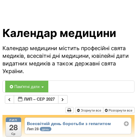
Календар медицини
Календар медицини містить професійні свята
медиків, всесвітні дні медицини, ювілейні дати
видатних медиків а також державні свята
України.
Пам'ятні дати
ЛИП – СЕР 2027
Згорнути все
Розгорнути все
ЛИП
Всесвітній день боротьби з гепатитом
28
Лип 28
день
Ср