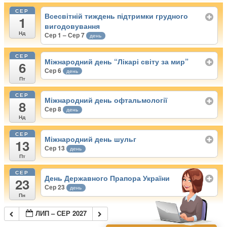
СЕР
Всесвітній тиждень підтримки грудного
1
вигодовування
Нд
Сер 1 – Сер 7
день
СЕР
Міжнародний день “Лікарі світу за мир”
6
Сер 6
день
Пт
СЕР
Міжнародний день офтальмології
8
Сер 8
день
Нд
СЕР
Міжнародний день шульг
13
Сер 13
день
Пт
СЕР
День Державного Прапора України
23
Сер 23
день
Пн
ЛИП – СЕР 2027