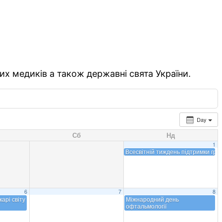
их медиків а також державні свята України.
Day
Сб
Нд
1
Всесвітній тиждень підтримки гру
6
7
8
арі світу
Міжнародний день
офтальмології