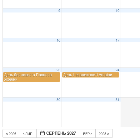
9
10
16
17
23
24
День Державного Прапора
День Незалежності України
України
30
31
СЕРПЕНЬ 2027
2026
ЛИП
ВЕР
2028