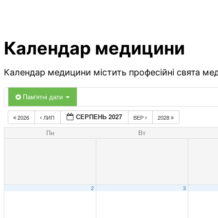
Календар медицини
Календар медицини містить професійні свята меди
Пам'ятні дати
СЕРПЕНЬ 2027
2026
ЛИП
ВЕР
2028
Пн
Вт
2
3