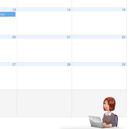
13
14
15
льг
20
21
22
27
28
29