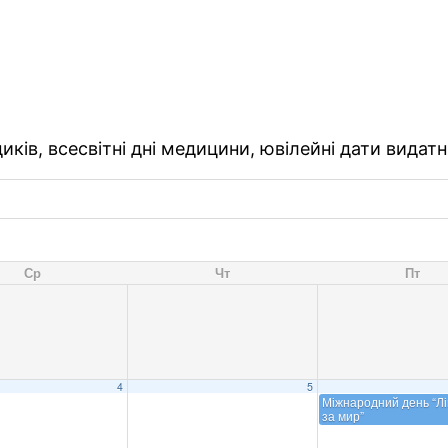
ків, всесвітні дні медицини, ювілейні дати видатн
Ср
Чт
Пт
4
5
Міжнародний день “Лік
за мир”