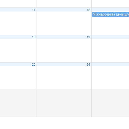
11
12
Міжнародний день шу
18
19
25
26