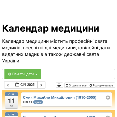
Календар медицини
Календар медицини містить професійні свята
медиків, всесвітні дні медицини, ювілейні дати
видатних медиків а також державні свята
України.
Пам'ятні дати
СІЧ 2025
Згорнути все
Розгорнути все
СІЧ
Смик Михайло Михайлович (1910-2005)
11
Січ 11
день
Сб
СІЧ