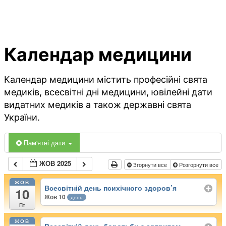
Календар медицини
Календар медицини містить професійні свята
медиків, всесвітні дні медицини, ювілейні дати
видатних медиків а також державні свята
України.
Пам'ятні дати
ЖОВ 2025
Згорнути все
Розгорнути все
ЖОВ
Всесвітній день психічного здоров’я
10
Жов 10
день
Пт
ЖОВ