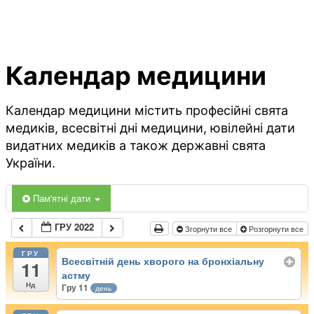
Календар медицини
Календар медицини містить професійні свята
медиків, всесвітні дні медицини, ювілейні дати
видатних медиків а також державні свята
України.
Пам'ятні дати
ГРУ 2022
Згорнути все
Розгорнути все
ГРУ
Всесвітній день хворого на бронхіальну
11
астму
Нд
Гру 11
день