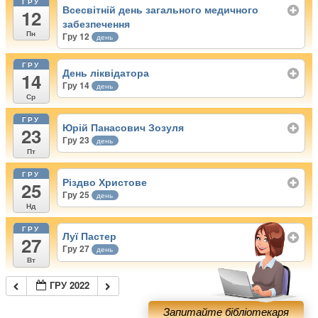
ГРУ
Всесвітній день загального медичного
12
забезпечення
Пн
Гру 12
день
ГРУ
День ліквідатора
14
Гру 14
день
Ср
ГРУ
Юрій Панасович Зозуля
23
Гру 23
день
Пт
ГРУ
Різдво Христове
25
Гру 25
день
Нд
ГРУ
Луї Пастер
27
Гру 27
день
Вт
ГРУ 2022