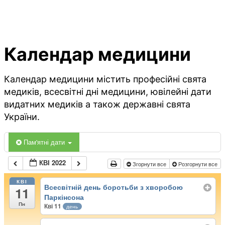
Календар медицини
Календар медицини містить професійні свята
медиків, всесвітні дні медицини, ювілейні дати
видатних медиків а також державні свята
України.
Пам'ятні дати
КВІ 2022
Згорнути все
Розгорнути все
КВІ
Всесвітній день боротьби з хворобою
11
Паркінсона
Пн
Кві 11
день