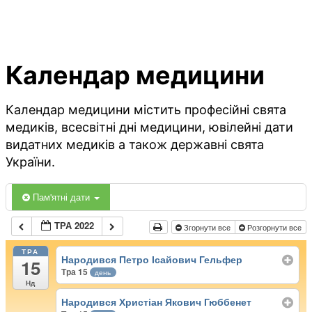
Календар медицини
Календар медицини містить професійні свята
медиків, всесвітні дні медицини, ювілейні дати
видатних медиків а також державні свята
України.
Пам'ятні дати
ТРА 2022
Згорнути все
Розгорнути все
ТРА
Народився Петро Ісайович Гельфер
15
Тра 15
день
Нд
Народився Христіан Якович Гюббенет