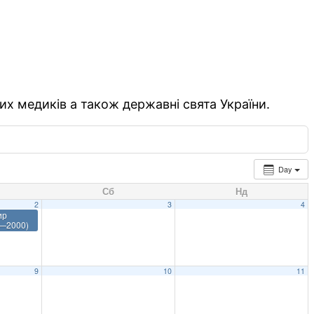
их медиків а також державні свята України.
Day
Сб
Нд
2
3
4
ир
0—2000)
9
10
11