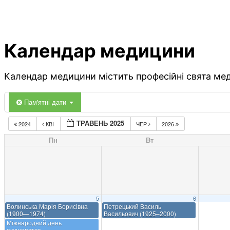
Календар медицини
Календар медицини містить професійні свята меди
Пам'ятні дати
ТРАВЕНЬ 2025
2024
КВІ
ЧЕР
2026
Пн
Вт
5
6
Волинська Марія Борисівна
Петрецький Василь
(1900—1974)
Васильович (1925–2000)
Міжнародний день
акушерства