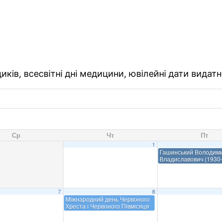
ків, всесвітні дні медицини, ювілейні дати видатн
Ср
Чт
Пт
1
Гашинський Володим
Владиславович (193
7
8
Міжнародний день Червоного
Хреста і Червоного Півмісяця