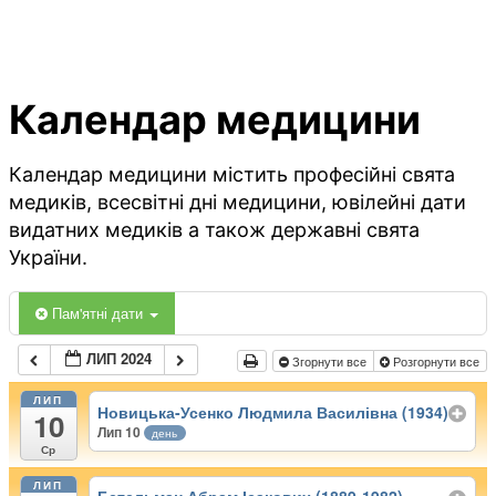
Календар медицини
Календар медицини містить професійні свята
медиків, всесвітні дні медицини, ювілейні дати
видатних медиків а також державні свята
України.
Пам'ятні дати
ЛИП 2024
Згорнути все
Розгорнути все
ЛИП
Новицька-Усенко Людмила Василівна (1934)
10
Лип 10
день
Ср
ЛИП