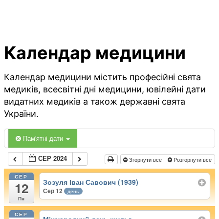
Календар медицини
Календар медицини містить професійні свята
медиків, всесвітні дні медицини, ювілейні дати
видатних медиків а також державні свята
України.
Пам'ятні дати
СЕР 2024
Згорнути все
Розгорнути все
СЕР
Зозуля Іван Савович (1939)
12
Сер 12
день
Пн
СЕР