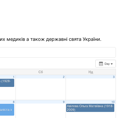
их медиків а також державні свята України.
Day
Сб
Нд
1
2
3
 (1928-
8
9
10
Авілова Ольга Матвіївна (1918-
аліста з
2009)