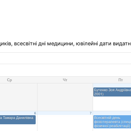
ків, всесвітні дні медицини, ювілейні дати видатн
Ср
Чт
Пт
Бутенко Зоя Андріївна
2001)
6
7
а Тамара Данилівна
Всесвітній день
фізіотерапевта (спеці
фізичної реабілітації)