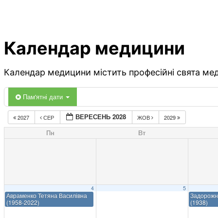
Календар медицини
Календар медицини містить професійні свята меди
Пам'ятні дати
ВЕРЕСЕНЬ 2028
2027
СЕР
ЖОВ
2029
Пн
Вт
4
5
Авраменко Тетяна Василівна
Задорожн
(1958-2022)
(1938)