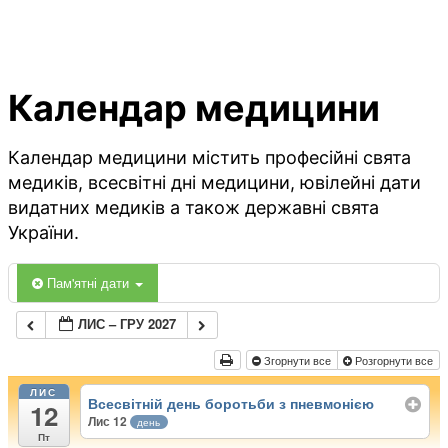
Календар медицини
Календар медицини містить професійні свята
медиків, всесвітні дні медицини, ювілейні дати
видатних медиків а також державні свята
України.
Пам'ятні дати
ЛИС – ГРУ 2027
Згорнути все
Розгорнути все
ЛИС
Всесвітній день боротьби з пневмонією
12
Лис 12
день
Пт