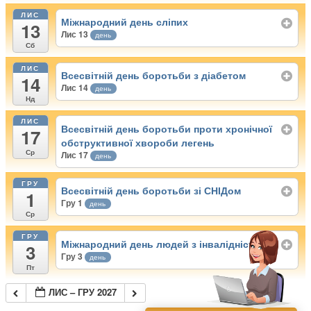
ЛИС
Міжнародний день сліпих
13
Лис 13
день
Сб
ЛИС
Всесвітній день боротьби з діабетом
14
Лис 14
день
Нд
ЛИС
Всесвітній день боротьби проти хронічної
17
обструктивної хвороби легень
Ср
Лис 17
день
ГРУ
Всесвітній день боротьби зі СНІДом
1
Гру 1
день
Ср
ГРУ
Міжнародний день людей з інвалідністю
3
Гру 3
день
Пт
ЛИС – ГРУ 2027