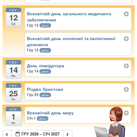
ГРУ
Всесвітній день загального медичного
12
забезпечення
Сб
Гру 12
день
Всесвітній день хоспісної та паліативної
допомоги
Гру 12
день
ГРУ
День ліквідатора
14
Гру 14
день
Пн
ГРУ
Різдво Христове
25
Гру 25
день
Пт
СІЧ
Всесвітній день миру
1
Січ 1
день
Пт
ГРУ 2026 – СІЧ 2027