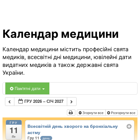
Календар медицини
Календар медицини містить професійні свята
медиків, всесвітні дні медицини, ювілейні дати
видатних медиків а також державні свята
України.
Пам'ятні дати
ГРУ 2026 – СІЧ 2027
Згорнути все
Розгорнути все
ГРУ
Всесвітній день хворого на бронхіальну
11
астму
Пт
Гру 11
день