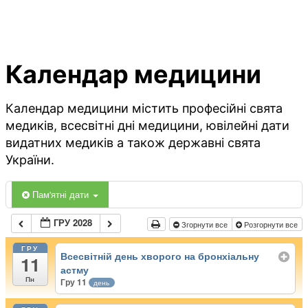
Календар медицини
Календар медицини містить професійні свята
медиків, всесвітні дні медицини, ювілейні дати
видатних медиків а також державні свята
України.
Пам'ятні дати
ГРУ 2028
Згорнути все
Розгорнути все
ГРУ
Всесвітній день хворого на бронхіальну
11
астму
Пн
Гру 11
день