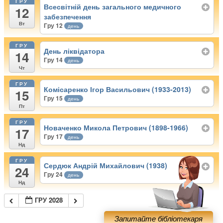
ГРУ
Всесвітній день загального медичного
12
забезпечення
Вт
Гру 12
день
ГРУ
День ліквідатора
14
Гру 14
день
Чт
ГРУ
Комісаренко Ігор Васильович (1933-2013)
15
Гру 15
день
Пт
ГРУ
Новаченко Микола Петрович (1898-1966)
17
Гру 17
день
Нд
ГРУ
Сердюк Андрій Михайлович (1938)
24
Гру 24
день
Нд
ГРУ 2028