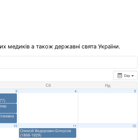
их медиків а також державні свята України.
Day
Сб
Нд
3
4
5
77)
упир
нтинівна
10
11
12
Олексій Федорович Білоусов
(1868-1929)