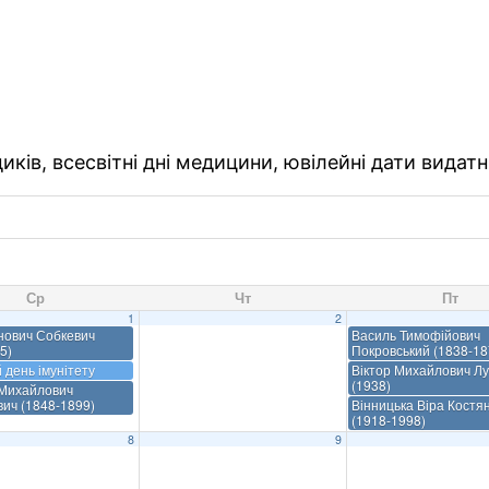
ків, всесвітні дні медицини, ювілейні дати видатн
Ср
Чт
Пт
1
2
нович Собкевич
Василь Тимофійович
5)
Покровський (1838-18
й день імунітету
Віктор Михайлович Л
(1938)
Михайлович
ич (1848-1899)
Вінницька Віра Костя
(1918-1998)
8
9