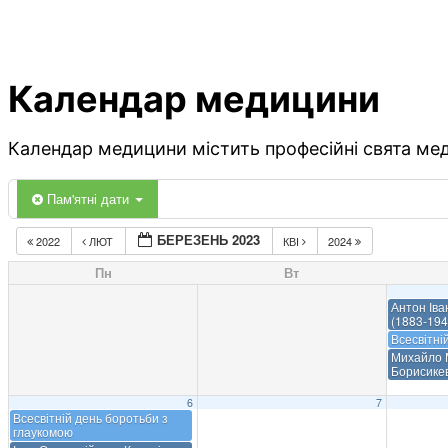
Календар медицини
Календар медицини містить професійні свята меди
Пам'ятні дати
БЕРЕЗЕНЬ 2023
2022
ЛЮТ
КВІ
2024
Пн
Вт
Антон Іва
(1883-194
Всесвітні
Михайло 
Борисикев
6
7
Всесвітній день боротьби з
глаукомою