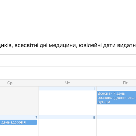
ків, всесвітні дні медицини, ювілейні дати видатн
Ср
Чт
Пт
1
Всесвітній день
розповсюдження знан
аутизм
7
8
й день здоров’я