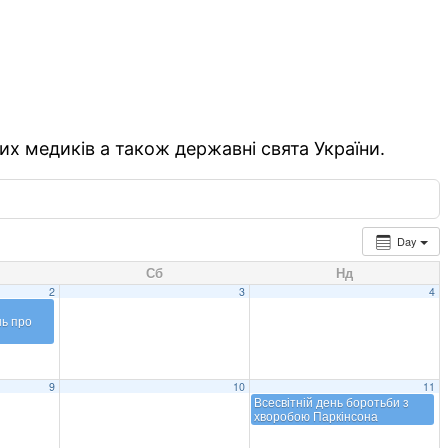
их медиків а також державні свята України.
Day
Сб
Нд
2
3
4
ь про
9
10
11
Всесвітній день боротьби з
хворобою Паркінсона