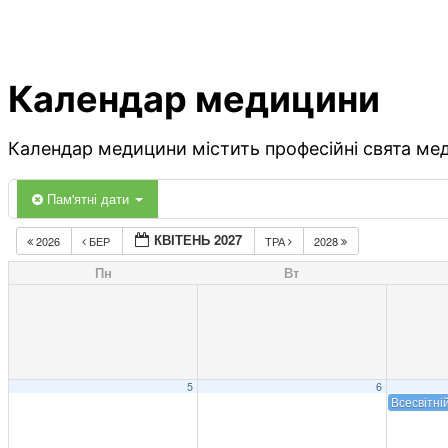
Календар медицини
Календар медицини містить професійні свята меди
Пам'ятні дати
КВІТЕНЬ 2027
2026
БЕР
ТРА
2028
Пн
Вт
5
6
Всесвітні