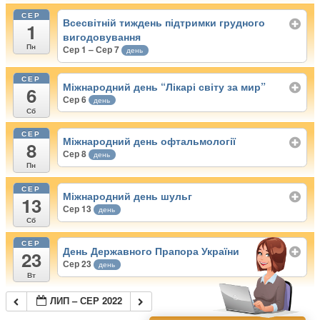
СЕР
Всесвітній тиждень підтримки грудного
1
вигодовування
Пн
Сер 1 – Сер 7
день
СЕР
Міжнародний день “Лікарі світу за мир”
6
Сер 6
день
Сб
СЕР
Міжнародний день офтальмології
8
Сер 8
день
Пн
СЕР
Міжнародний день шульг
13
Сер 13
день
Сб
СЕР
День Державного Прапора України
23
Сер 23
день
Вт
ЛИП – СЕР 2022