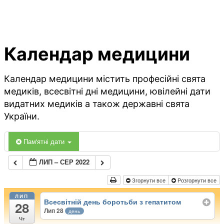
Календар медицини
Календар медицини містить професійні свята
медиків, всесвітні дні медицини, ювілейні дати
видатних медиків а також державні свята
України.
Пам'ятні дати
ЛИП – СЕР 2022
Згорнути все
Розгорнути все
ЛИП
Всесвітній день боротьби з гепатитом
28
Лип 28
день
Чт