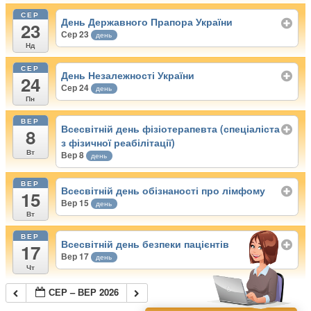
СЕР
День Державного Прапора України
23
Сер 23
день
Нд
СЕР
День Незалежності України
24
Сер 24
день
Пн
ВЕР
Всесвітній день фізіотерапевта (спеціаліста
8
з фізичної реабілітації)
Вт
Вер 8
день
ВЕР
Всесвітній день обізнаності про лімфому
15
Вер 15
день
Вт
ВЕР
Всесвітній день безпеки пацієнтів
17
Вер 17
день
Чт
СЕР – ВЕР 2026