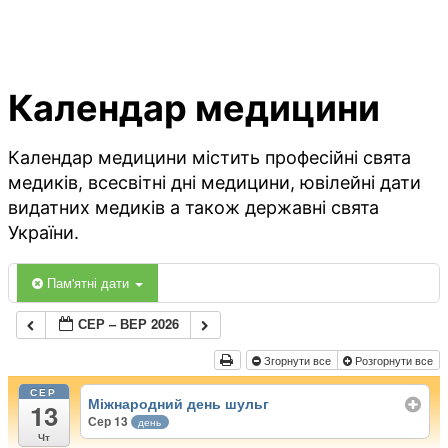
Календар медицини
Календар медицини містить професійні свята
медиків, всесвітні дні медицини, ювілейні дати
видатних медиків а також державні свята
України.
Пам'ятні дати
СЕР – ВЕР 2026
Згорнути все
Розгорнути все
СЕР
Міжнародний день шульг
13
Сер 13
день
Чт