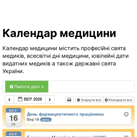
Календар медицини
Календар медицини містить професійні свята
медиків, всесвітні дні медицини, ювілейні дати
видатних медиків а також державні свята
України.
Пам'ятні дати
ВЕР 2028
Згорнути все
Розгорнути все
ВЕР
День фармацевтичного працівника
16
Вер 16
день
Сб
ВЕР