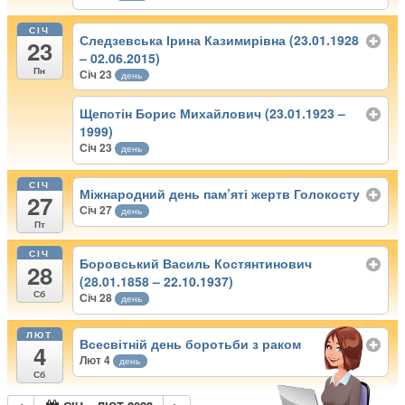
СІЧ
Следзевська Ірина Казимирівна (23.01.1928
23
– 02.06.2015)
Пн
Січ 23
день
Щепотін Борис Михайлович (23.01.1923 –
1999)
Січ 23
день
СІЧ
Міжнародний день пам’яті жертв Голокосту
27
Січ 27
день
Пт
СІЧ
Боровський Василь Костянтинович
28
(28.01.1858 – 22.10.1937)
Сб
Січ 28
день
ЛЮТ
Всесвітній день боротьби з раком
4
Лют 4
день
Сб